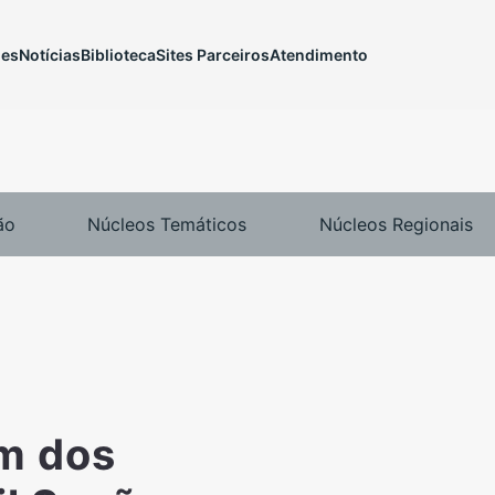
ões
Notícias
Biblioteca
Sites Parceiros
Atendimento
ão
Núcleos Temáticos
Núcleos Regionais
m dos