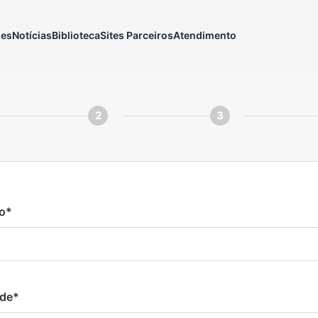
ões
Notícias
Biblioteca
Sites Parceiros
Atendimento
2
3
o
*
ade
*