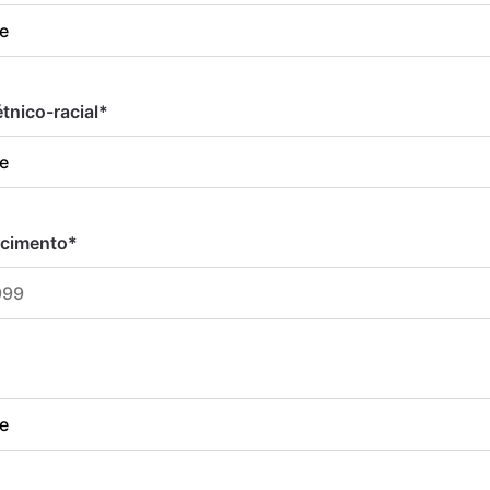
tnico-racial
*
scimento
*