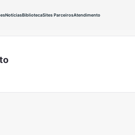
ões
Notícias
Biblioteca
Sites Parceiros
Atendimento
to