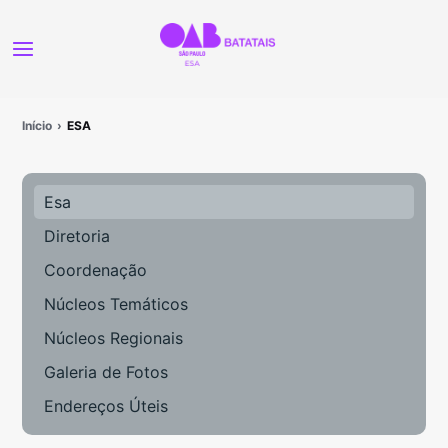
Início
ESA
Esa
Diretoria
Coordenação
Núcleos Temáticos
Núcleos Regionais
Galeria de Fotos
Endereços Úteis