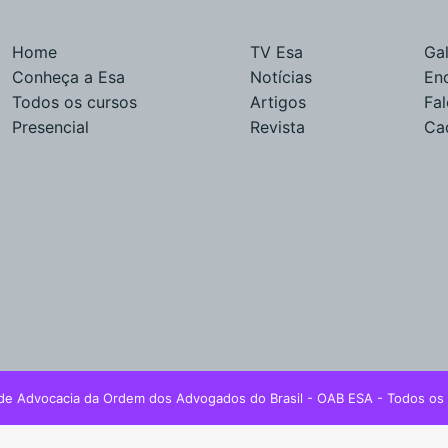
Home
TV Esa
Gal
Conheça a Esa
Notícias
En
Todos os cursos
Artigos
Fa
Presencial
Revista
Ca
de Advocacia da Ordem dos Advogados do Brasil - OAB ESA - Todos os 