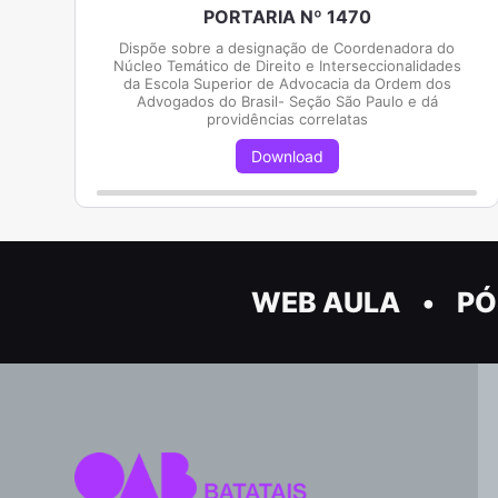
PORTARIA Nº 1470
Dispõe sobre a designação de Coordenadora do
Núcleo Temático de Direito e Interseccionalidades
da Escola Superior de Advocacia da Ordem dos
Advogados do Brasil- Seção São Paulo e dá
providências correlatas
Download
WEB AULA
PÓ