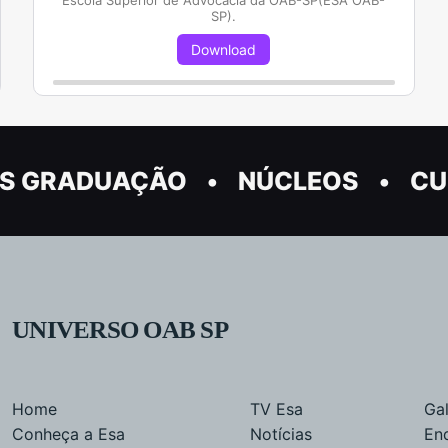
Escola Superior de Advocacia da OAB-SP(ESA OAB-
SP).
Download
S GRADUAÇÃO
NÚCLEOS
CU
UNIVERSO OAB SP
Home
TV Esa
Gal
Conheça a Esa
Notícias
En