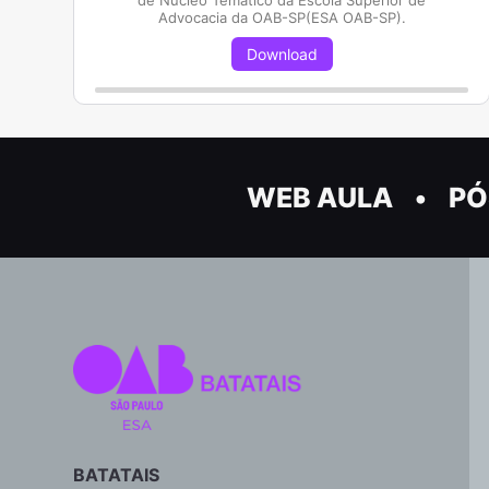
de Núcleo Temático da Escola Superior de
Advocacia da OAB-SP(ESA OAB-SP).
Download
WEB AULA
PÓ
BATATAIS