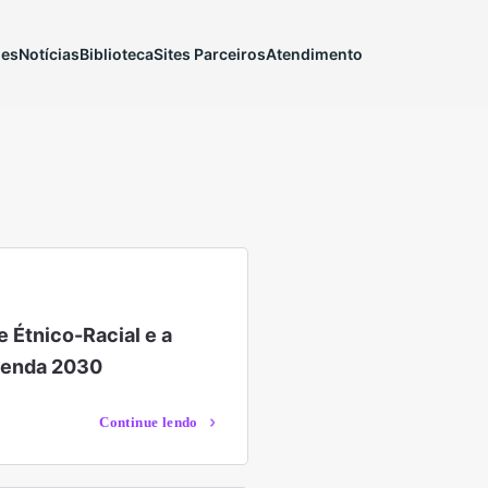
ões
Notícias
Biblioteca
Sites Parceiros
Atendimento
 Étnico-Racial e a
genda 2030
Continue lendo