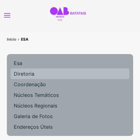
Início
ESA
Esa
Diretoria
Coordenação
Núcleos Temáticos
Núcleos Regionais
Galeria de Fotos
Endereços Úteis