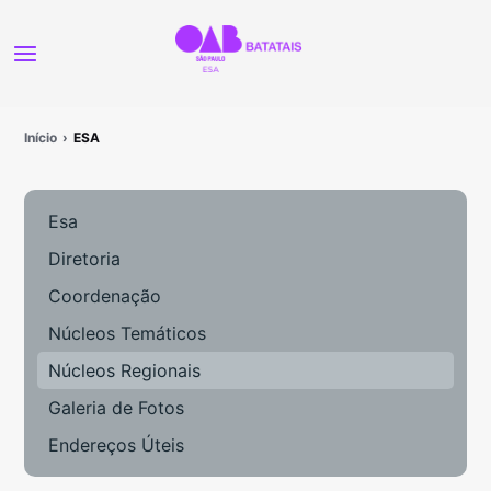
Início
ESA
Esa
Diretoria
Coordenação
Núcleos Temáticos
Núcleos Regionais
Galeria de Fotos
Endereços Úteis